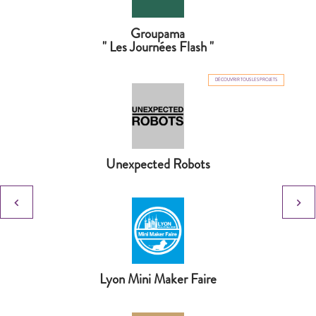
Groupama
" Les Journées Flash "
DÉCOUVRIR TOUS LES PROJETS
Unexpected Robots
keyboard_arrow_left
keyboard_arrow_right
Lyon Mini Maker Faire